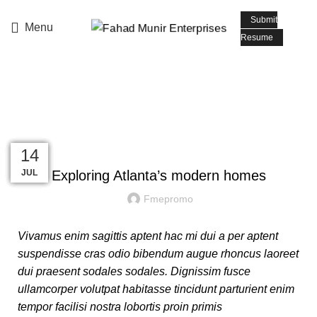
📧 Email: info@fmepromoters.com
Submit
Menu
Resume
Blog
DECORATION
27
27
27
27
26
26
14
AUG
AUG
AUG
AUG
AUG
AUG
JUL
Exploring Atlanta’s modern homes
Fmepromo
Vivamus enim sagittis aptent hac mi dui a per aptent
suspendisse cras odio bibendum augue rhoncus laoreet
dui praesent sodales sodales. Dignissim fusce
ullamcorper volutpat habitasse tincidunt parturient enim
tempor facilisi nostra lobortis proin primis