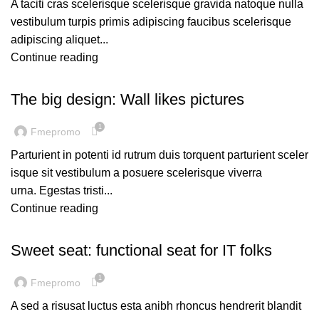
A taciti cras scelerisque scelerisque gravida natoque nulla
vestibulum turpis primis adipiscing faucibus scelerisque
adipiscing aliquet...
Continue reading
DESIGN TRENDS
The big design: Wall likes pictures
1
Fmepromo
Parturient in potenti id rutrum duis torquent parturient sceler
isque sit vestibulum a posuere scelerisque viverra
urna. Egestas tristi...
Continue reading
FURNITURE
Sweet seat: functional seat for IT folks
1
Fmepromo
A sed a risusat luctus esta anibh rhoncus hendrerit blandit